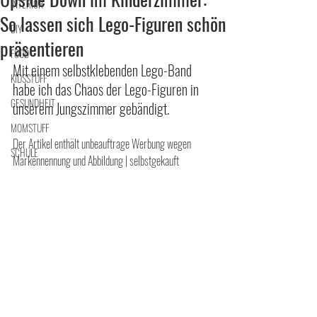
INTERIOR
So lassen sich Lego-Figuren schön
DIY
präsentieren
FOOD
Mit einem selbstklebenden Lego-Band 
KIDSSTUFF
habe ich das Chaos der Lego-Figuren in 
GESUNDHEIT
unserem Jungszimmer gebändigt.
MOMSTUFF
Der Artikel enthält unbeauftrage Werbung wegen 
SCHULE
Markennennung und Abbildung | selbstgekauft